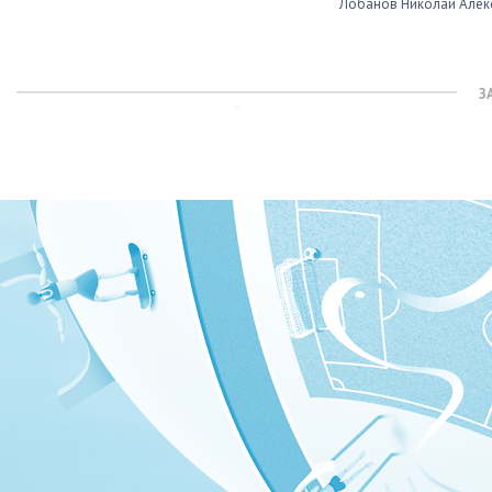
Лобанов Николай Алек
З