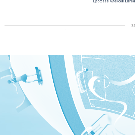
Ерофеев Алексей Евге
З