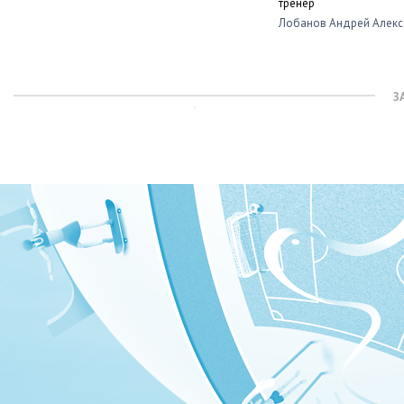
тренер
Лобанов Андрей Алекс
З