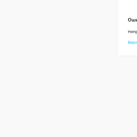
Оши
Непр
Верн