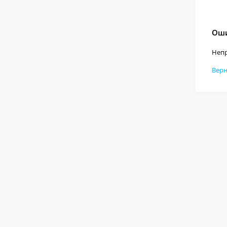
Оши
Непр
Верн