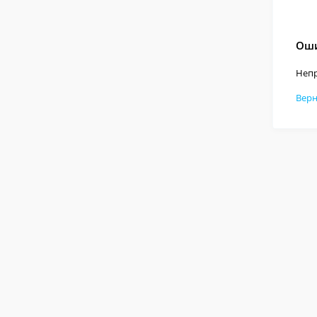
Оши
Непр
Верн