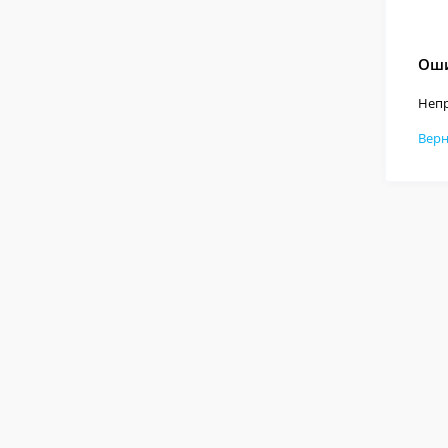
Оши
Непр
Верн