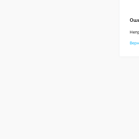
Оши
Непр
Верн