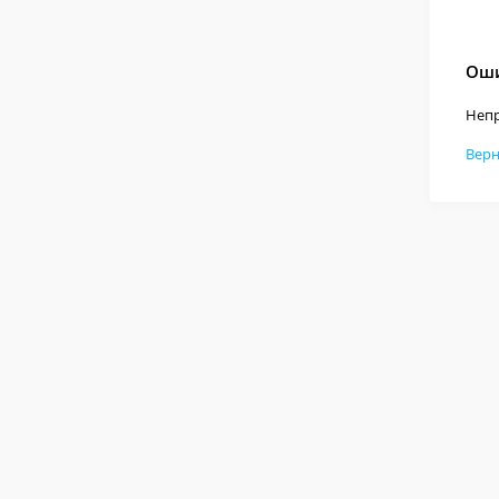
Оши
Непр
Верн