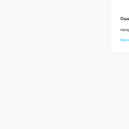
Оши
Непр
Верн