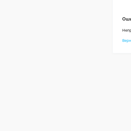
Оши
Непр
Верн