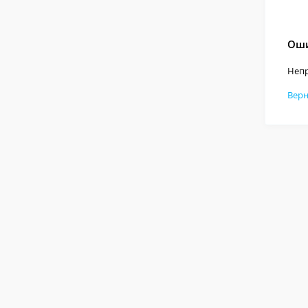
Оши
Непр
Верн