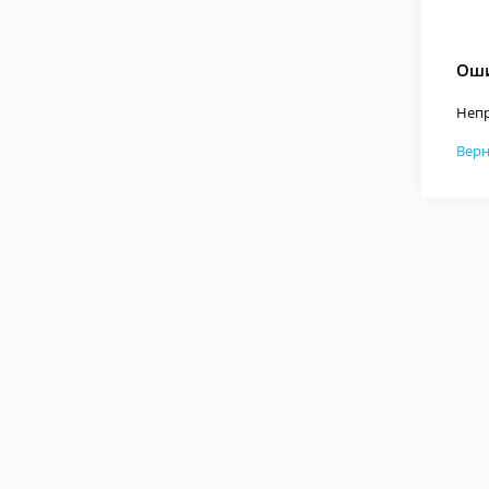
Оши
Непр
Верн