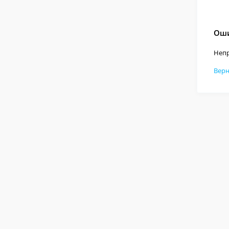
Оши
Непр
Верн