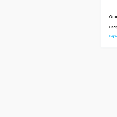
Оши
Непр
Верн