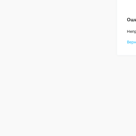
Оши
Непр
Верн