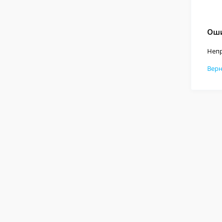
Оши
Непр
Верн