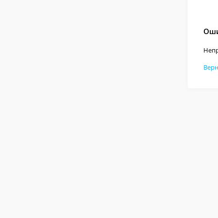
Оши
Непр
Верн