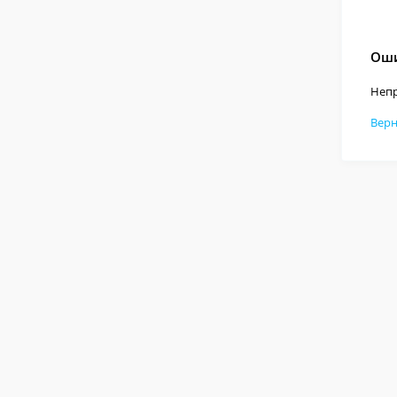
Оши
Непр
Верн