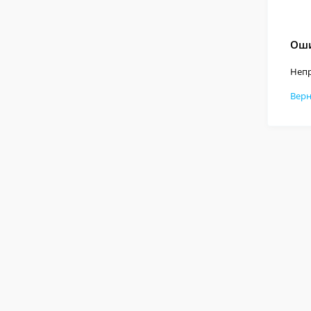
Оши
Непр
Верн