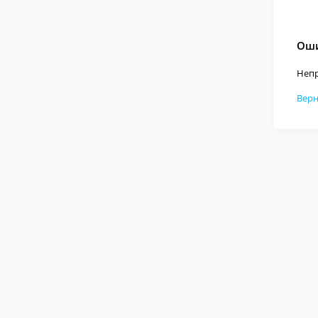
Оши
Непр
Верн