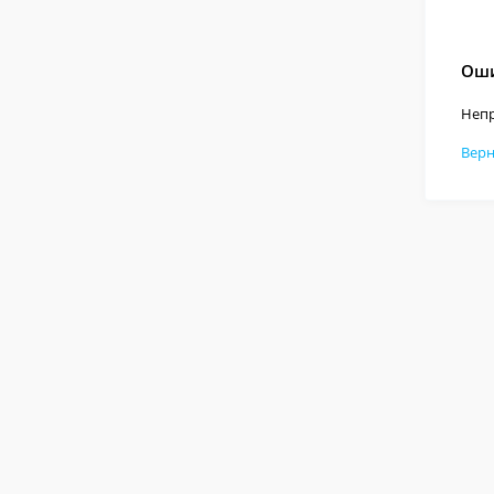
Оши
Непр
Верн