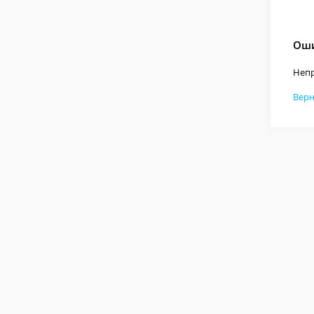
Оши
Непр
Верн