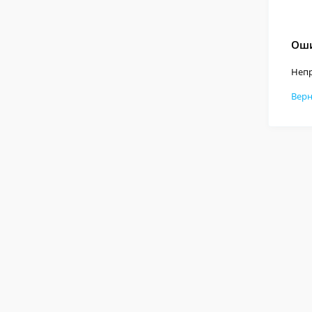
Оши
Непр
Верн