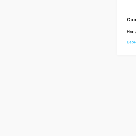
Оши
Непр
Верн