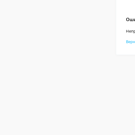
Оши
Непр
Верн