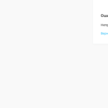
Оши
Непр
Верн