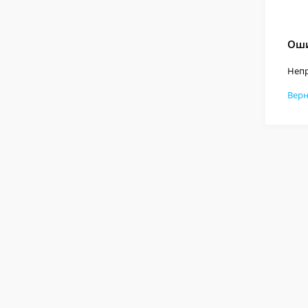
Оши
Непр
Верн