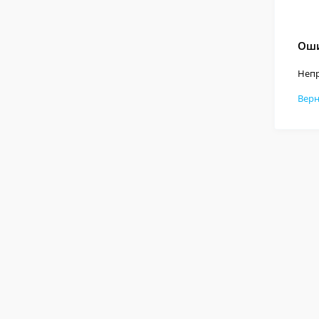
Оши
Непр
Верн