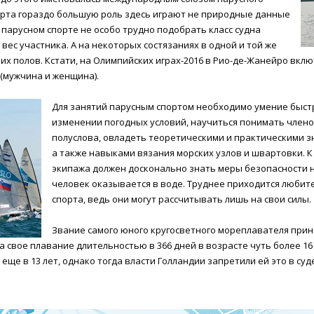
спорта гораздо большую роль здесь играют не природные данные
 парусном спорте не особо трудно подобрать класс судна
ес участника. А на некоторых состязаниях в одной и той же
их полов. Кстати, на Олимпийских играх-2016 в Рио-де-Жанейро вкл
(мужчина и женщина).
Для занятий парусным спортом необходимо умение быст
изменении погодных условий, научиться понимать члено
полуслова, овладеть теоретическими и практическими з
а также навыками вязания морских узлов и швартовки. К
экипажа должен досконально знать меры безопасности на
человек оказывается в воде. Труднее приходится любит
спорта, ведь они могут рассчитывать лишь на свои силы.
Звание самого юного кругосветного мореплавателя прин
а свое плавание длительностью в 366 дней в возрасте чуть более 16 
ще в 13 лет, однако тогда власти Голландии запретили ей это в су