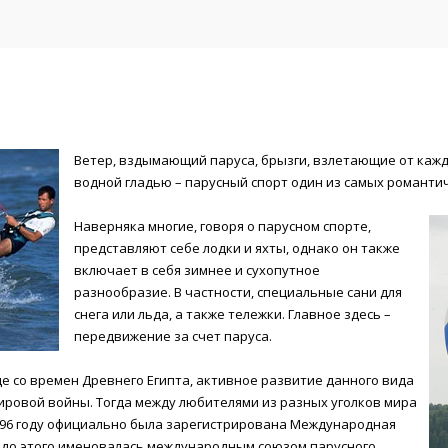
Ветер, вздымающий паруса, брызги, взлетающие от кажд
водной гладью – парусный спорт один из самых романти
Наверняка многие, говоря о парусном спорте,
представляют себе лодки и яхты, однако он также
включает в себя зимнее и сухопутное
разнообразие. В частности, специальные сани для
снега или льда, а также тележки. Главное здесь –
передвижение за счет паруса.
е со времен Древнего Египта, активное развитие данного вида
ировой войны. Тогда между любителями из разных уголков мира
1996 году официально была зарегистрирована Международная
я до этого именовалась международным союзом парусного