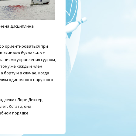
ючена дисциплина
ро ориентироваться при
в экипажа буквально с
наниями управления судном,
 тому же каждый член
 борту и в случае, когда
елям одиночного парусного
адлежит Лоре Деккер,
лет. Кстати, она
дебном порядке.