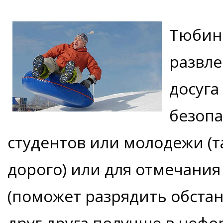
Тюбинг
развле
досуга
безопа
студентов или молодежи (та
дорого) или для отмечани
(поможет разрядить обстан
друг друга получше в нефо