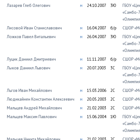
Лазарев Глеб Олегович
м
24.10.2007
3Ю
ГБОУ «Це
«Самбо-7
«Олимпи
Лисовой Иван Станиславович
м
16.04.2007
б/р
СШОР «Мо
Ложков Павел Витальевич
м
26.04.2007
3Ю
ГБОУ «Це
«Самбо-7
«Олимпи
Луцик Даниил Дмитриевич
м
11.11.2007
б/р
СШОР «Мо
Лыков Даниил Львович
м
20.07.2003
3С
ГБОУ «Це
«Самбо-7
«Олимпи
Льгов Иван Михайлович
м
15.03.2006
2С
СШОР «Мо
Людикайнен Константин Алексеевич
м
20.05.2003
2С
СШОР «Мо
Мальцев Андрей Михайлович
м
21.02.2003
2С
СШОР «Мо
Мальцев Максим Павлович
м
15.06.2004
1Ю
ГБОУ «Це
«Самбо-7
«Олимпи
Мальцев Никита Михайлович
м
21.02.2003
2С
СШОР «Мо