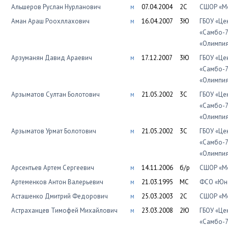
Альшеров Руслан Нурланович
м
07.04.2004
2С
СШОР «Мо
Аман Араш Роохллахович
м
16.04.2007
3Ю
ГБОУ «Це
«Самбо-7
«Олимпи
Арзуманян Давид Араевич
м
17.12.2007
3Ю
ГБОУ «Це
«Самбо-7
«Олимпи
Арзыматов Султан Болотович
м
21.05.2002
3С
ГБОУ «Це
«Самбо-7
«Олимпи
Арзыматов Урмат Болотович
м
21.05.2002
3С
ГБОУ «Це
«Самбо-7
«Олимпи
Арсентьев Артем Сергеевич
м
14.11.2006
б/р
СШОР «Мо
Артеменков Антон Валерьевич
м
21.03.1995
МС
ФСО «Юно
Асташенко Дмитрий Федорович
м
25.03.2003
2С
СШОР «Мо
Астраханцев Тимофей Михайлович
м
23.03.2008
2Ю
ГБОУ «Це
«Самбо-7