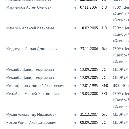
Марченков Артем Олегович
м
07.11.2007
3Ю
ГБОУ «Це
«Самбо-7
«Олимпи
Мачихин Алексей Иванович
м
18.02.2005
1Ю
ГБОУ «Це
«Самбо-7
«Олимпи
Медведев Роман Дмитриевич
м
23.11.2006
б/р
ГБОУ «Це
«Самбо-7
«Олимпи
Миканба Давид Георгиевич
м
12.09.2005
2С
СШОР «Мо
Миканба Давид Георгиевич
м
12.09.2005
2С
СШОР «Мо
Митрофанов Дмитрий Алексеевич
м
12.01.1995
КМС
ФСО «Юно
Михайлов Матвей Максимович
м
19.03.2008
3Ю
ГБОУ «Це
«Самбо-7
«Олимпи
Мухин Александр Михайлович
м
21.12.2007
б/р
СШОР «Мо
Носов Роман Александрович
м
08.09.2005
2С
СШОР «Мо