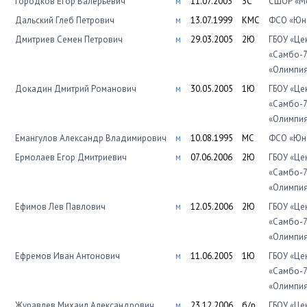
Городков Егор Валерьевич
м
11.07.2003
3С
СШОР «Мо
Дальский Глеб Петрович
м
13.07.1999
КМС
ФСО «Юно
Дмитриев Семен Петрович
м
29.03.2005
2Ю
ГБОУ «Це
«Самбо-7
«Олимпи
Докадин Дмитрий Романович
м
30.05.2005
1Ю
ГБОУ «Це
«Самбо-7
«Олимпи
Емангулов Александр Владимирович
м
10.08.1995
МС
ФСО «Юно
Ермолаев Егор Дмитриевич
м
07.06.2006
2Ю
ГБОУ «Це
«Самбо-7
«Олимпи
Ефимов Лев Павлович
м
12.05.2006
2Ю
ГБОУ «Це
«Самбо-7
«Олимпи
Ефремов Иван Антонович
м
11.06.2005
1Ю
ГБОУ «Це
«Самбо-7
«Олимпи
Журавлев Михаил Александрович
м
23.12.2006
б/р
ГБОУ «Це