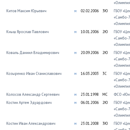
«Олимпи
Китов Максим Юрьевич
м
02.02.2006
3Ю
ГБОУ «Це
«Самбо-7
«Олимпи
Кныш Ярослав Павлович
м
10.01.2006
2Ю
ГБОУ «Це
«Самбо-7
«Олимпи
Коваль Даниил Владимирович
м
20.09.2006
2Ю
ГБОУ «Це
«Самбо-7
«Олимпи
Козыренко Иван Станиславович
м
16.03.2003
3С
ГБОУ «Це
«Самбо-7
«Олимпи
Колосов Александр Сергеевич
м
23.01.1998
МС
ФСО «Юно
Костин Артем Эдуардович
м
06.01.2006
2Ю
ГБОУ «Це
«Самбо-7
«Олимпи
Костин Иван Александрович
м
23.01.2008
3Ю
ГБОУ «Це
«Самбо-7