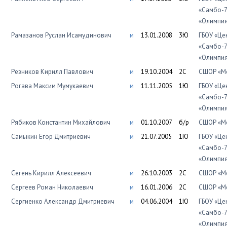
«Самбо-7
«Олимпи
Рамазанов Руслан Исамудинович
м
13.01.2008
3Ю
ГБОУ «Це
«Самбо-7
«Олимпи
Резников Кирилл Павлович
м
19.10.2004
2С
СШОР «Мо
Рогава Максим Мумукаевич
м
11.11.2005
1Ю
ГБОУ «Це
«Самбо-7
«Олимпи
Рябиков Константин Михайлович
м
01.10.2007
б/р
СШОР «Мо
Самыкин Егор Дмитриевич
м
21.07.2005
1Ю
ГБОУ «Це
«Самбо-7
«Олимпи
Сегень Кирилл Алексеевич
м
26.10.2003
2С
СШОР «Мо
Сергеев Роман Николаевич
м
16.01.2006
2С
СШОР «Мо
Сергиенко Александр Дмитриевич
м
04.06.2004
1Ю
ГБОУ «Це
«Самбо-7
«Олимпи