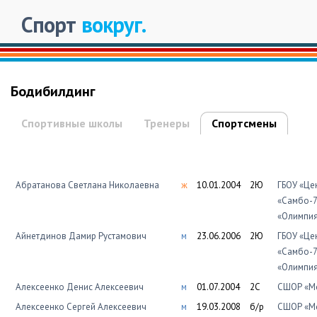
Спорт
вокруг.
Бодибилдинг
Спортивные школы
Тренеры
Спортсмены
Абратанова Светлана Николаевна
ж
10.01.2004
2Ю
ГБОУ «Це
«Самбо-7
«Олимпи
Айнетдинов Дамир Рустамович
м
23.06.2006
2Ю
ГБОУ «Це
«Самбо-7
«Олимпи
Алексеенко Денис Алексеевич
м
01.07.2004
2С
СШОР «Мо
Алексеенко Сергей Алексеевич
м
19.03.2008
б/р
СШОР «Мо