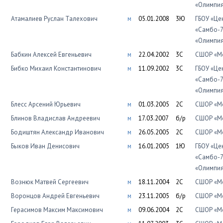
«Олимпи
Атамалиев Руслан Талехович
м
05.01.2008
3Ю
ГБОУ «Це
«Самбо-7
«Олимпи
Бабкин Алексей Евгеньевич
м
22.04.2002
3С
СШОР «Мо
Бибко Михаил Константинович
м
11.09.2002
3С
ГБОУ «Це
«Самбо-7
«Олимпи
Блесс Арсений Юрьевич
м
01.03.2005
2С
СШОР «Мо
Блинов Владислав Андреевич
м
17.03.2007
б/р
СШОР «Мо
Бодиштян Александр Иванович
м
26.05.2005
2С
СШОР «Мо
Быков Иван Денисович
м
16.01.2005
1Ю
ГБОУ «Це
«Самбо-7
«Олимпи
Вознюк Матвей Сергеевич
м
18.11.2004
2С
СШОР «Мо
Воронцов Андрей Евгеньевич
м
23.11.2005
б/р
СШОР «Мо
Герасимов Максим Максимович
м
09.06.2004
2С
СШОР «Мо