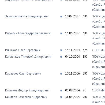
«Самбо-7
«Олимпи
Захаров Никита Владимирович
м
10.02.2007
3Ю
ГБОУ «Це
«Самбо-7
«Олимпи
Ивочкин Александр Николаевич
м
15.06.2007
3Ю
ГБОУ «Це
«Самбо-7
«Олимпи
Иншаков Олег Сергеевич
м
15.11.2004
б/р
СШОР «Мо
Капленков Тимофей Дмитриевич
м
04.10.2004
1Ю
ГБОУ «Це
«Самбо-7
«Олимпи
Караваев Олег Сергеевич
м
10.11.2006
2Ю
ГБОУ «Це
«Самбо-7
«Олимпи
Кашанов Федор Владимирович
м
03.09.2004
2С
СШОР «Мо
Кииллов Вячеслав Андреевич
м
31.08.2005
2Ю
ГБОУ «Це
«Самбо-7