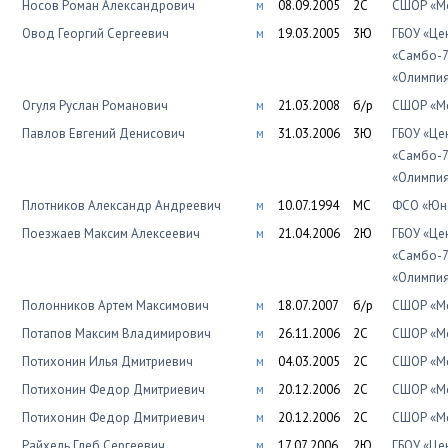
Носов Роман Александрович
м
08.09.2005
2С
СШОР «Мо
Овод Георгий Сергеевич
м
19.03.2005
3Ю
ГБОУ «Це
«Самбо-7
«Олимпи
Огуля Руслан Романович
м
21.03.2008
б/р
СШОР «Мо
Павлов Евгений Денисович
м
31.03.2006
3Ю
ГБОУ «Це
«Самбо-7
«Олимпи
Плотников Александр Андреевич
м
10.07.1994
МС
ФСО «Юно
Поезжаев Максим Алексеевич
м
21.04.2006
2Ю
ГБОУ «Це
«Самбо-7
«Олимпи
Полонников Артем Максимович
м
18.07.2007
б/р
СШОР «Мо
Потапов Максим Владимирович
м
26.11.2006
2С
СШОР «Мо
Потихонин Илья Дмитриевич
м
04.03.2005
2С
СШОР «Мо
Потихонин Федор Дмитриевич
м
20.12.2006
2С
СШОР «Мо
Потихонин Федор Дмитриевич
м
20.12.2006
2С
СШОР «Мо
Райхель Глеб Сергеевич
м
17.07.2006
2Ю
ГБОУ «Це