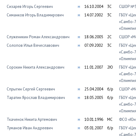
Сизарев Игорь Сергеевич
м
16.10.2004
3С
СШОР №5
Симанков Игорь Владимирович
м
14.07.2002
3С
ГБОУ «Це
«Самбо-7
«Олимпи
Служеникин Роман Александрович
м
18.06.2005
2С
СШОР «Мо
Солопов Илья Вячеславович
м
07.09.2002
3С
ГБОУ «Це
«Самбо-7
«Олимпи
Сорокин Никита Александрович
м
11.01.2007
2Ю
ГБОУ «Це
«Самбо-7
«Олимпи
Спрыгин Сергей Сергеевич
м
25.04.2004
б/р
СШОР «Мо
Таратин Ярослав Владимирович
м
18.05.2005
б/р
ГБОУ «Це
«Самбо-7
«Олимпи
Ткаченок Никита Артемович
м
10.01.1996
МС
ФСО «Юно
Туманов Иван Андреевич
м
03.01.2007
б/р
ГБОУ «Це
«Самбо-7