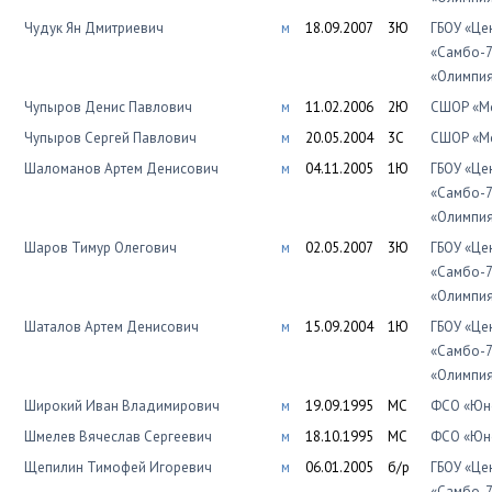
Чудук Ян Дмитриевич
м
18.09.2007
3Ю
ГБОУ «Це
«Самбо-7
«Олимпи
Чупыров Денис Павлович
м
11.02.2006
2Ю
СШОР «Мо
Чупыров Сергей Павлович
м
20.05.2004
3С
СШОР «Мо
Шаломанов Артем Денисович
м
04.11.2005
1Ю
ГБОУ «Це
«Самбо-7
«Олимпи
Шаров Тимур Олегович
м
02.05.2007
3Ю
ГБОУ «Це
«Самбо-7
«Олимпи
Шаталов Артем Денисович
м
15.09.2004
1Ю
ГБОУ «Це
«Самбо-7
«Олимпи
Широкий Иван Владимирович
м
19.09.1995
МС
ФСО «Юно
Шмелев Вячеслав Сергеевич
м
18.10.1995
МС
ФСО «Юно
Щепилин Тимофей Игоревич
м
06.01.2005
б/р
ГБОУ «Це
«Самбо-7