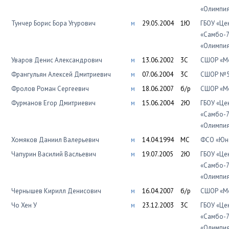
«Олимпи
Тунчер Борис Бора Угурович
м
29.05.2004
1Ю
ГБОУ «Це
«Самбо-7
«Олимпи
Уваров Денис Александрович
м
13.06.2002
3С
СШОР «Мо
Франгульян Алексей Дмитриевич
м
07.06.2004
3С
СШОР №5
Фролов Роман Сергеевич
м
18.06.2007
б/р
СШОР «Мо
Фурманов Егор Дмитриевич
м
15.06.2004
2Ю
ГБОУ «Це
«Самбо-7
«Олимпи
Хомяков Даниил Валерьевич
м
14.04.1994
МС
ФСО «Юно
Чапурин Василий Васльевич
м
19.07.2005
2Ю
ГБОУ «Це
«Самбо-7
«Олимпи
Чернышев Кирилл Денисович
м
16.04.2007
б/р
СШОР «Мо
Чо Хен У
м
23.12.2003
3С
ГБОУ «Це
«Самбо-7
«Олимпи